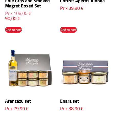
Foie Gras and Smoked
Coffret Apéros Ainhoa
Magret Boxed Set
Prix
39,90
€
Prix
108,00
€
90,00
€
Add to cart
Add to cart
Aranzazu set
Enara set
Prix
79,90
€
Prix
38,90
€