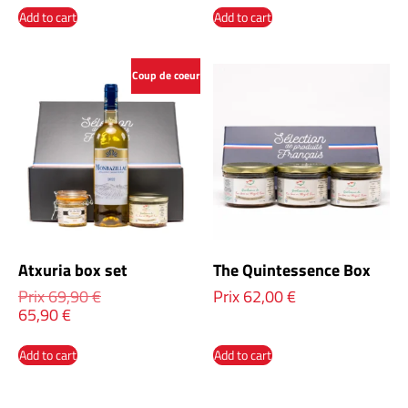
Add to cart
Add to cart
Coup de coeur
Atxuria box set
The Quintessence Box
Prix
69,90
€
Prix
62,00
€
65,90
€
Add to cart
Add to cart