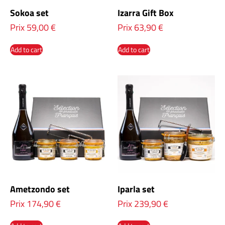
Sokoa set
Izarra Gift Box
Prix
59,00
€
Prix
63,90
€
Add to cart
Add to cart
Ametzondo set
Iparla set
Prix
174,90
€
Prix
239,90
€