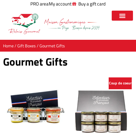
PRO area
My account
Buy a gift card
Home
/
Gift Boxes
/ Gourmet Gifts
Gourmet Gifts
Coup de coeur