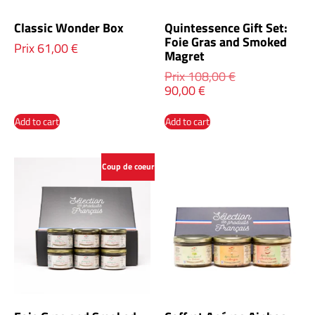
Classic Wonder Box
Quintessence Gift Set:
Foie Gras and Smoked
Prix
61,00
€
Magret
Prix
108,00
€
90,00
€
Add to cart
Add to cart
Coup de coeur