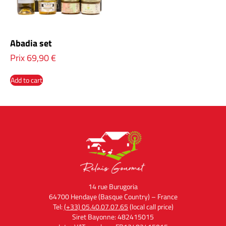
Abadia set
Prix
69,90
€
Add to cart
14 rue Burugoria
64700 Hendaye (Basque Country) – France
Tel:
(+33) 05.40.07.07.65
(local call price)
Siret Bayonne: 482415015