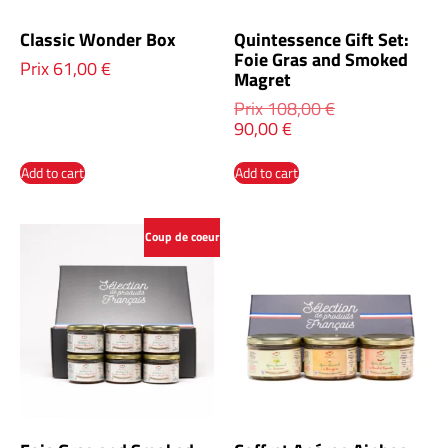
Classic Wonder Box
Quintessence Gift Set:
Foie Gras and Smoked
Prix
61,00
€
Magret
Prix
108,00
€
90,00
€
Add to cart
Add to cart
Coup de coeur