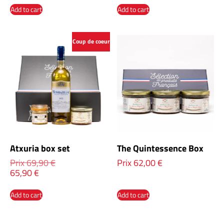
Add to cart
Add to cart
Coup de coeur
Atxuria box set
The Quintessence Box
Prix
69,90
€
Prix
62,00
€
65,90
€
Add to cart
Add to cart