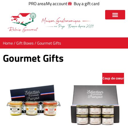
PRO area
My account
Buy a gift card
Home
/
Gift Boxes
/ Gourmet Gifts
Gourmet Gifts
Coup de coeur