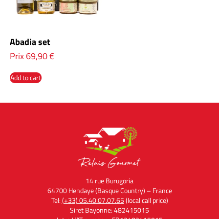
Abadia set
Prix
69,90
€
Add to cart
14 rue Burugoria
64700 Hendaye (Basque Country) – France
Tel:
(+33) 05.40.07.07.65
(local call price)
Siret Bayonne: 482415015