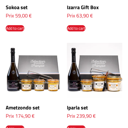
Sokoa set
Izarra Gift Box
Prix
59,00
€
Prix
63,90
€
Add to cart
Add to cart
Ametzondo set
Iparla set
Prix
174,90
€
Prix
239,90
€