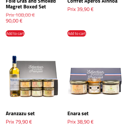
Foie Gras and Smoked
Coffret Apéros Ainhoa
Magret Boxed Set
Prix
39,90
€
Prix
108,00
€
90,00
€
Add to cart
Add to cart
Aranzazu set
Enara set
Prix
79,90
€
Prix
38,90
€