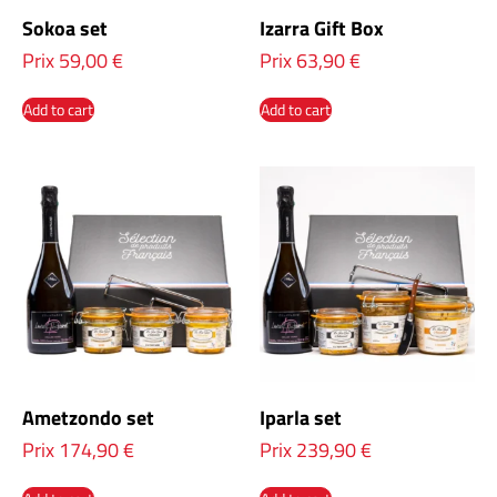
Sokoa set
Izarra Gift Box
Prix
59,00
€
Prix
63,90
€
Add to cart
Add to cart
Ametzondo set
Iparla set
Prix
174,90
€
Prix
239,90
€