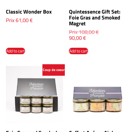
Classic Wonder Box
Quintessence Gift Set:
Foie Gras and Smoked
Prix
61,00
€
Magret
Prix
108,00
€
90,00
€
Add to cart
Add to cart
Coup de coeur