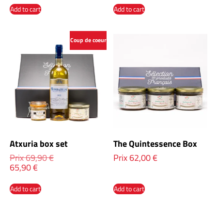
Add to cart
Add to cart
Coup de coeur
Atxuria box set
The Quintessence Box
Prix
69,90
€
Prix
62,00
€
65,90
€
Add to cart
Add to cart