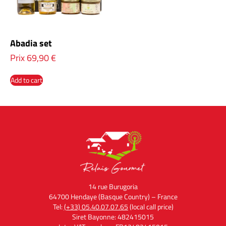
Abadia set
Prix
69,90
€
Add to cart
14 rue Burugoria
64700 Hendaye (Basque Country) – France
Tel:
(+33) 05.40.07.07.65
(local call price)
Siret Bayonne: 482415015