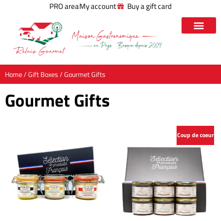
PRO area
My account
Buy a gift card
Home
/
Gift Boxes
/ Gourmet Gifts
Gourmet Gifts
Coup de coeur