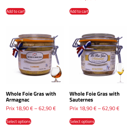
Add to cart
Add to cart
Whole Foie Gras with
Whole Foie Gras with
Armagnac
Sauternes
Prix
18,90
€
–
62,90
€
Prix
18,90
€
–
62,90
€
Select options
Select options