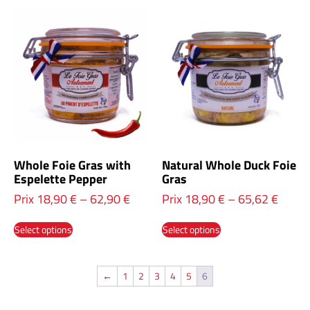
Whole Foie Gras with
Natural Whole Duck Foie
Espelette Pepper
Gras
Prix
18,90
€
–
62,90
€
Prix
18,90
€
–
65,62
€
Select options
Select options
←
1
2
3
4
5
6