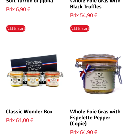
Soft Turron of Jijona
Whole Foie Gras with
Black Truffles
Prix
6,90
€
Prix
54,90
€
Add to cart
Add to cart
Classic Wonder Box
Whole Foie Gras with
Espelette Pepper
Prix
61,00
€
(Copie)
Prix
64,90
€