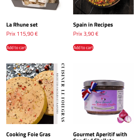
La Rhune set
Spain in Recipes
Prix
115,90
€
Prix
3,90
€
Add to cart
Add to cart
Cooking Foie Gras
Gourmet Aperitif with