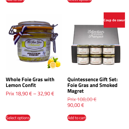
Coup de coeur
Whole Foie Gras with
Quintessence Gift Set:
Lemon Confit
Foie Gras and Smoked
Magret
Prix
18,90
€
–
32,90
€
Prix
108,00
€
90,00
€
Select options
Add to cart