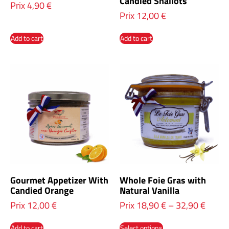
Candied Shallots
Prix
4,90
€
Prix
12,00
€
Add to cart
Add to cart
Gourmet Appetizer With
Whole Foie Gras with
Candied Orange
Natural Vanilla
Prix
12,00
€
Prix
18,90
€
–
32,90
€
Add to cart
Select options