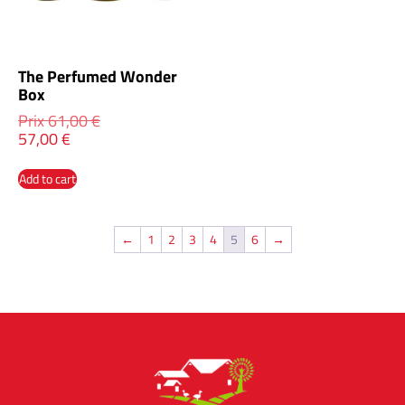
The Perfumed Wonder
Box
Prix
61,00
€
57,00
€
Add to cart
←
1
2
3
4
5
6
→