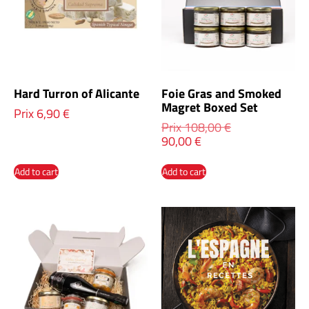
Hard Turron of Alicante
Foie Gras and Smoked
Magret Boxed Set
Prix
6,90
€
Prix
108,00
€
90,00
€
Add to cart
Add to cart