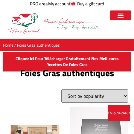
PRO area
My account
Buy a gift card
Home
/ Foies Gras authentiques
Cliquez Ici Pour Télécharger Gratuitement Nos Meilleures
Recettes De Foies Gras
Foies Gras authentiques
Coup de coeur