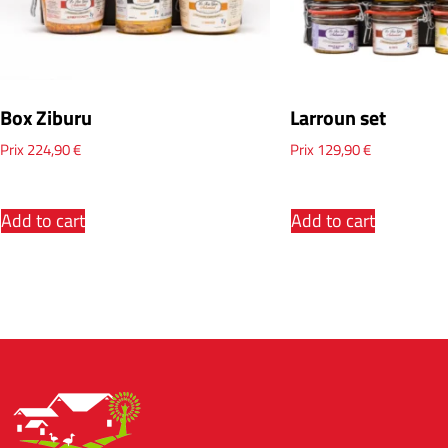
Box Ziburu
Larroun set
Prix
224,90
€
Prix
129,90
€
Add to cart
Add to cart