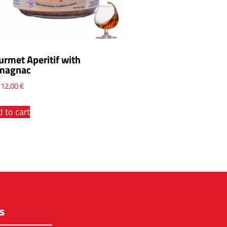
urmet Aperitif with
magnac
x
12,00
€
 to cart
s