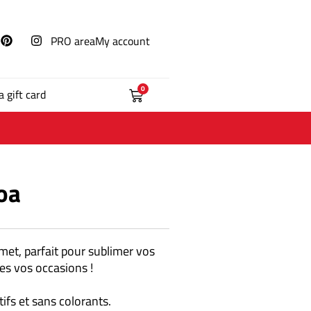
PRO area
My account
0
a gift card
oa
met, parfait pour sublimer vos
tes vos occasions !
ifs et sans colorants.