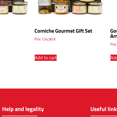
Corniche Gourmet Gift Set
Go
Ar
Prix
124,90
€
Pri
Add to cart
Add
Help and legality
Useful link